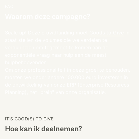
FAQ
Waarom deze campagne?
Scale up!​ Deze crowdfunding moet
Goods to Give
in
staat stellen de volumes die we verdelen te
verdubbelen om tegemoet te komen aan de
exponentiële vraag naar hulp aan de meest
hulpbehoevenden.
Om onze professionaliteit in deze groei te behouden,
moeten we onder andere 100.000 euro investeren in
de ontwikkeling van onze ERP (Enterprise Resources
Planning), het "brein" van onze organisatie.
IT’S GOOD(S) TO GIVE
Hoe kan ik deelnemen?