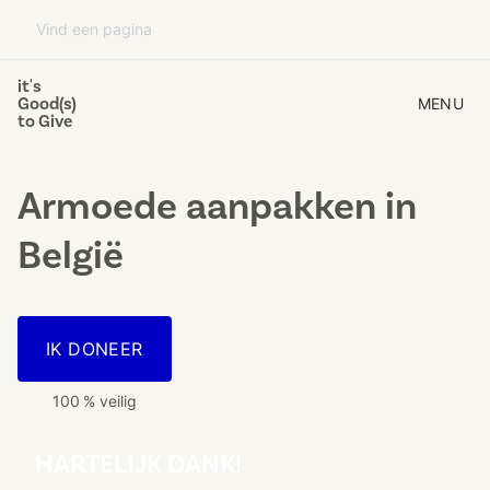
it's
Good(s)
MENU
to Give
Armoede aanpakken
in
België
IK DONEER
100 % veilig
HARTELIJK DANK!