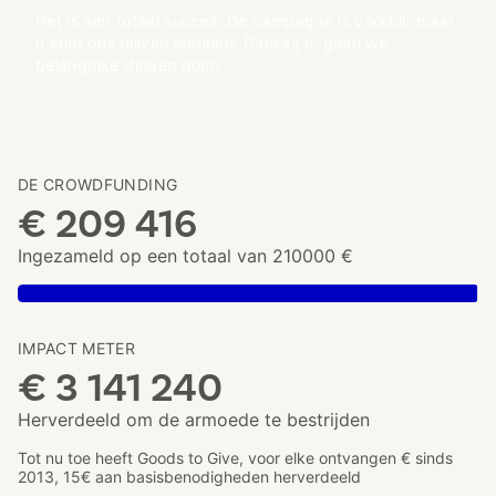
Het is een totaal succes. De campagne is voorbij, maar
u kunt ons blijven steunen. Dankzij u, gaan we
belangrijke dingen doen.
DE CROWDFUNDING
€ 209 416
Ingezameld op een totaal van 210000 €
IMPACT METER
€ 3 141 240
Herverdeeld om de armoede te bestrijden
Tot nu toe heeft Goods to Give, voor elke ontvangen € sinds
2013, 15€ aan basisbenodigheden herverdeeld