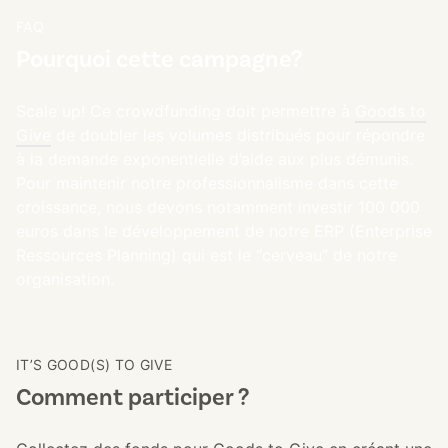
FAQ
Pourquoi cette campagne?
Scale up!​ ​Ce crowdfunding doit permettre à
Goods to
Give
de doubler les volumes distribués pour répondre
à la demande exponentielle d’aide aux plus démunis.
Pour maintenir notre professionnalisme dans cette
croissance, nous devons notamment investir 100 000
euros dans le développement de notre ERP (Enterprise
Ressources Planning) qui est le “cerveau” de notre
organisation.
IT’S GOOD(S) TO GIVE
Comment participer ?