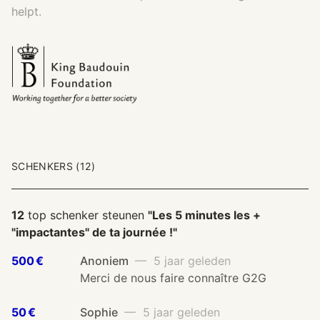
helpt.
SCHENKERS (12)
12
top schenker steunen
"Les 5 minutes les +
"impactantes" de ta journée !"
500 €
Anoniem
— 5 jaar geleden
Merci de nous faire connaître G2G
50 €
Sophie
— 5 jaar geleden