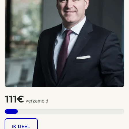
111€
verzameld
IK DEEL