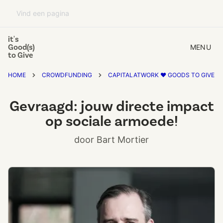
it's
Good(s)
MENU
to Give
HOME
CROWDFUNDING
CAPITALATWORK ❤️ GOODS TO GIVE
Gevraagd: jouw directe impact
op sociale armoede!
door Bart Mortier