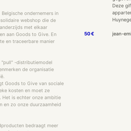
Deze gif
apparte
 Belgische ondernemers in
Huynege
solidaire webshop die de
anderzijds met elkaar
50 €
jean-em
ten aan Goods to Give. En
te en traceerbare manier
"pull" -distributiemodel
kenmerken de organisatie
ë.
gt Goods to Give van sociale
ieke kosten en moet ze
Het is echter onze ambitie
ken en zo onze duurzaamheid
dproducten bedraagt meer