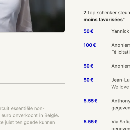
7
top schenker steu
moins favorisées"
50 €
Yannic
100 €
Anonie
Félicitat
50 €
Anonie
50 €
Jean-L
We love 
5.55 €
Anthony
gegeve
rcuit essentiële non-
euro onverkocht in België.
5.55 €
Via Sofi
ze juist ten goede kunnen
gegeve