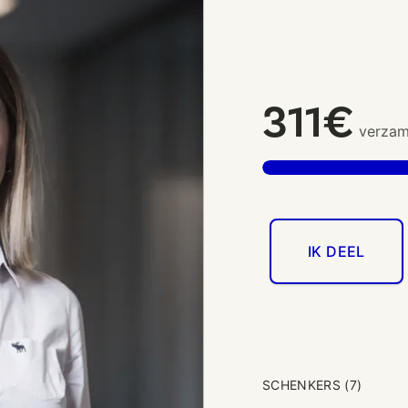
311€
verzam
IK DEEL
SCHENKERS (7)