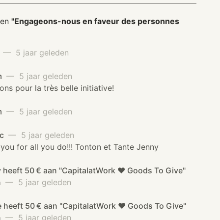
nen
"Engageons-nous en faveur des personnes
k
— 5 jaar geleden
m
— 5 jaar geleden
ions pour la très belle initiative!
m
— 5 jaar geleden
uc
— 5 jaar geleden
you for all you do!!! Tonton et Tante Jenny
 heeft 50 € aan "CapitalatWork ❤️ Goods To Give"
n
— 5 jaar geleden
e heeft 50 € aan "CapitalatWork ❤️ Goods To Give"
n
— 5 jaar geleden