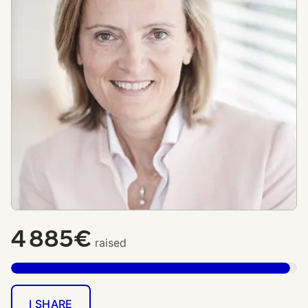
4 885€
raised
I SHARE