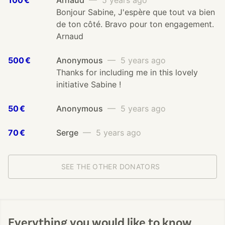
100 €
Arnaud
— 5 years ago
Bonjour Sabine, J'espère que tout va bien
de ton côté. Bravo pour ton engagement.
Arnaud
500 €
Anonymous
— 5 years ago
Thanks for including me in this lovely
initiative Sabine !
50 €
Anonymous
— 5 years ago
70 €
Serge
— 5 years ago
SEE THE OTHER DONATORS
Everything you would like to know