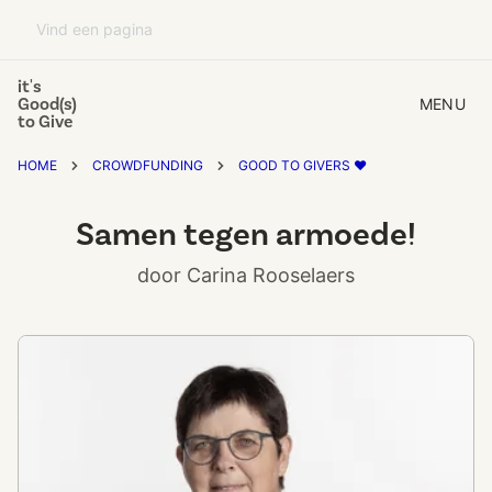
it's
Good(s)
MENU
to Give
HOME
CROWDFUNDING
GOOD TO GIVERS ❤️
Samen tegen armoede!
door Carina Rooselaers