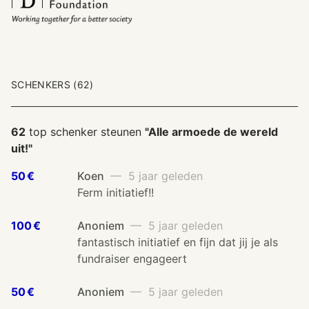
SCHENKERS (62)
62
top schenker steunen
"Alle armoede de wereld
uit!"
50 €
Koen
— 5 jaar geleden
Ferm initiatief!!
100 €
Anoniem
— 5 jaar geleden
fantastisch initiatief en fijn dat jij je als
fundraiser engageert
50 €
Anoniem
— 5 jaar geleden