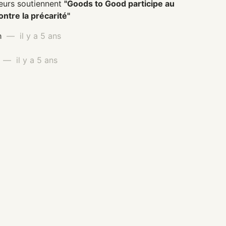
eurs soutiennent
"Goods to Good participe au
contre la précarité"
n
— il y a 5 ans
o
— il y a 5 ans