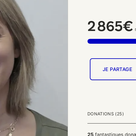
2 865€
r
JE PARTAGE
DONATIONS (25)
25
fantastiques dona