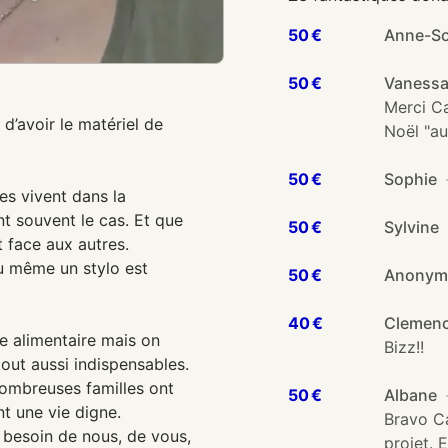
50 €
Anne-S
50 €
Vaness
Merci Ca
 d’avoir le matériel de
Noël "a
50 €
Sophie
es vivent dans la
nt souvent le cas. Et que
50 €
Sylvine
ut face aux autres.
u même un stylo est
50 €
Anony
40 €
Clemen
de alimentaire mais on
Bizz!!
tout aussi indispensables.
nombreuses familles ont
50 €
Albane
t une vie digne.
Bravo Ca
a besoin de nous, de vous,
projet. 