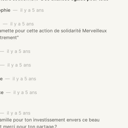
ophie
— il y a 5 ans
a
— il y a 5 ans
mette pour cette action de solidarité Merveilleux
utrement"
— il y a 5 ans
— il y a 5 ans
me
— il y a 5 ans
ce
— il y a 5 ans
— il y a 5 ans
mille pour ton investissement envers ce beau
Et merci pour ton partage.?