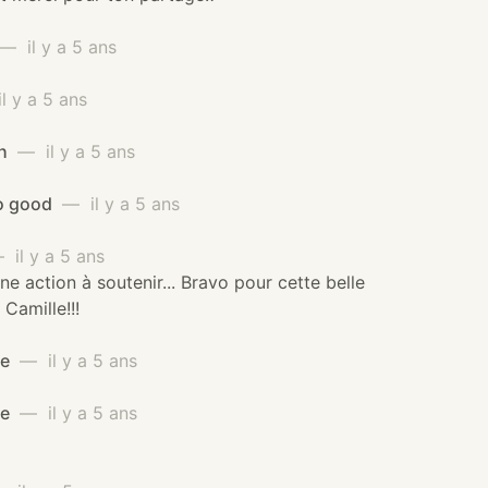
— il y a 5 ans
 y a 5 ans
th
— il y a 5 ans
so good
— il y a 5 ans
il y a 5 ans
e action à soutenir... Bravo pour cette belle
e Camille!!!
me
— il y a 5 ans
me
— il y a 5 ans