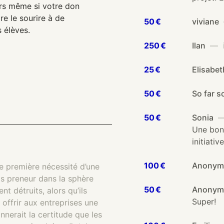
ors même si votre don
re le sourire à de
50 €
viviane
 élèves.
250 €
Ilan
— il
25 €
Elisabe
50 €
So far 
50 €
Sonia
— 
Une bonn
initiativ
100 €
Anony
e première nécessité d’une
as preneur dans la sphère
50 €
Anony
t détruits, alors qu’ils
Super!
 offrir aux entreprises une
nnerait la certitude que les