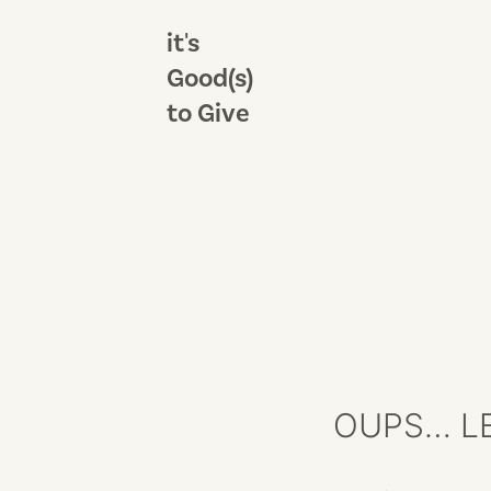
it's
Good(s)
to Give
OUPS… LE