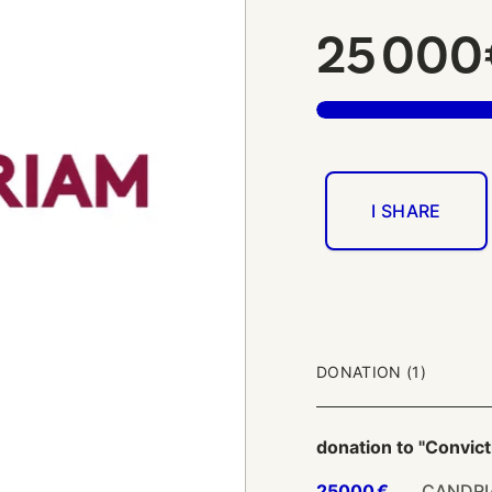
25 00
I SHARE
DONATION (1)
donation to
"Convict
25000 €
CANDR