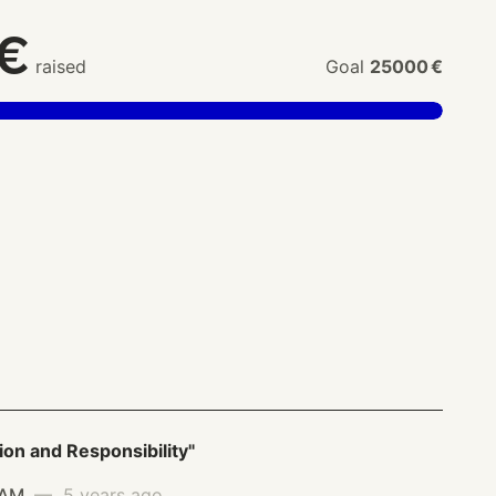
0€
raised
Goal
25000 €
ion and Responsibility"
IAM
— 5 years ago