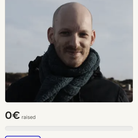
0€
raised